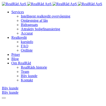
Services
Intelligent realkredit overvågning
Omlægning af lån
Bidragssats
Attraktiv boligfinansiering
Accurat
Realkredit
kursinfo
FAQ
Ordliste
Priser
Blog
Om RealRåd
RealRåds historie
Team
Bliv kunde
Kontakt
Bliv kunde
Bliv kunde