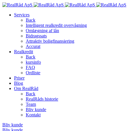
Services
Back
Intelligent realkredit overvågning
Omlægning af lån
Bidragssats
Attraktiv boligfinansiering
Accurat
Realkredit
Back
kursinfo
FAQ
Ordliste
Priser
Blog
Om RealRåd
Back
RealRåds historie
Team
Bliv kunde
Kontakt
Bliv kunde
Bliv kunde