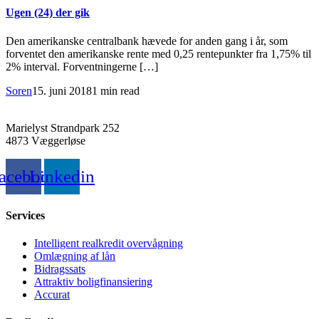
Ugen (24) der gik
Den amerikanske centralbank hævede for anden gang i år, som
forventet den amerikanske rente med 0,25 rentepunkter fra 1,75% til
2% interval. Forventningerne […]
Soren
15. juni 2018
1 min read
Marielyst Strandpark 252
4873 Væggerløse
acebook
Linkedin
Services
Intelligent realkredit overvågning
Omlægning af lån
Bidragssats
Attraktiv boligfinansiering
Accurat