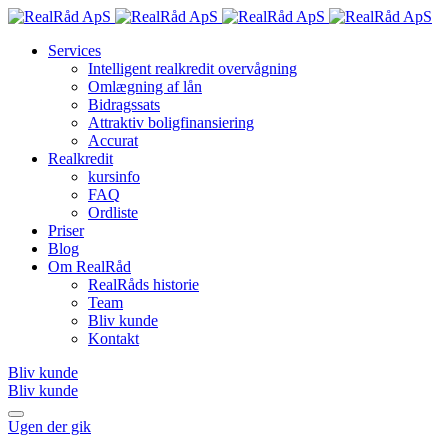
Services
Intelligent realkredit overvågning
Omlægning af lån
Bidragssats
Attraktiv boligfinansiering
Accurat
Realkredit
kursinfo
FAQ
Ordliste
Priser
Blog
Om RealRåd
RealRåds historie
Team
Bliv kunde
Kontakt
Bliv kunde
Bliv kunde
Ugen der gik