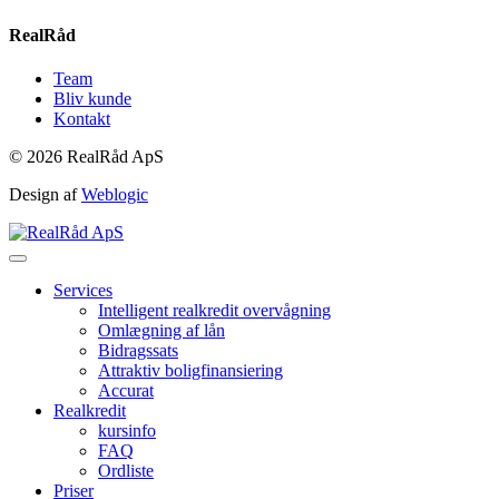
RealRåd
Team
Bliv kunde
Kontakt
© 2026 RealRåd ApS
Design af
Weblogic
Services
Intelligent realkredit overvågning
Omlægning af lån
Bidragssats
Attraktiv boligfinansiering
Accurat
Realkredit
kursinfo
FAQ
Ordliste
Priser