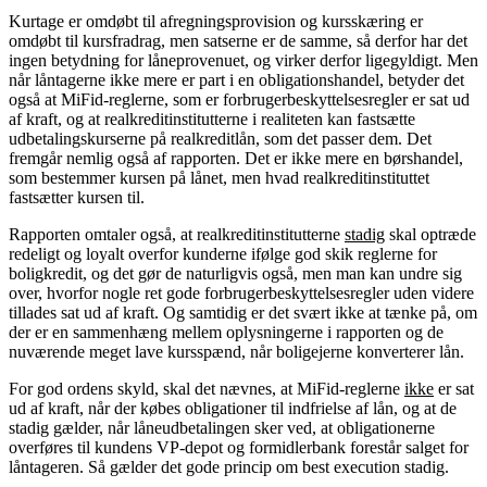
Kurtage er omdøbt til afregningsprovision og kursskæring er
omdøbt til kursfradrag, men satserne er de samme, så derfor har det
ingen betydning for låneprovenuet, og virker derfor ligegyldigt. Men
når låntagerne ikke mere er part i en obligationshandel, betyder det
også at MiFid-reglerne, som er forbrugerbeskyttelsesregler er sat ud
af kraft, og at realkreditinstitutterne i realiteten kan fastsætte
udbetalingskurserne på realkreditlån, som det passer dem. Det
fremgår nemlig også af rapporten. Det er ikke mere en børshandel,
som bestemmer kursen på lånet, men hvad realkreditinstituttet
fastsætter kursen til.
Rapporten omtaler også, at realkreditinstitutterne
stadig
skal optræde
redeligt og loyalt overfor kunderne ifølge god skik reglerne for
boligkredit, og det gør de naturligvis også, men man kan undre sig
over, hvorfor nogle ret gode forbrugerbeskyttelsesregler uden videre
tillades sat ud af kraft. Og samtidig er det svært ikke at tænke på, om
der er en sammenhæng mellem oplysningerne i rapporten og de
nuværende meget lave kursspænd, når boligejerne konverterer lån.
For god ordens skyld, skal det nævnes, at MiFid-reglerne
ikke
er sat
ud af kraft, når der købes obligationer til indfrielse af lån, og at de
stadig gælder, når låneudbetalingen sker ved, at obligationerne
overføres til kundens VP-depot og formidlerbank forestår salget for
låntageren. Så gælder det gode princip om best execution stadig.