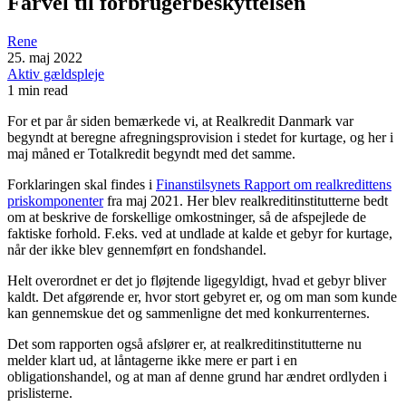
Farvel til forbrugerbeskyttelsen
Rene
25. maj 2022
Aktiv gældspleje
1 min read
For et par år siden bemærkede vi, at Realkredit Danmark var
begyndt at beregne afregningsprovision i stedet for kurtage, og her i
maj måned er Totalkredit begyndt med det samme.
Forklaringen skal findes i
Finanstilsynets Rapport om realkredittens
priskomponenter
fra maj 2021. Her blev realkreditinstitutterne bedt
om at beskrive de forskellige omkostninger, så de afspejlede de
faktiske forhold. F.eks. ved at undlade at kalde et gebyr for kurtage,
når der ikke blev gennemført en fondshandel.
Helt overordnet er det jo fløjtende ligegyldigt, hvad et gebyr bliver
kaldt. Det afgørende er, hvor stort gebyret er, og om man som kunde
kan gennemskue det og sammenligne det med konkurrenternes.
Det som rapporten også afslører er, at realkreditinstitutterne nu
melder klart ud, at låntagerne ikke mere er part i en
obligationshandel, og at man af denne grund har ændret ordlyden i
prislisterne.