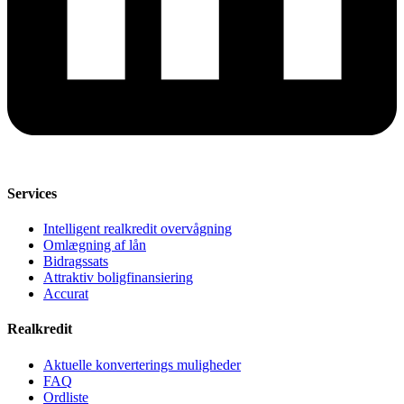
Services
Intelligent realkredit overvågning
Omlægning af lån
Bidragssats
Attraktiv boligfinansiering
Accurat
Realkredit
Aktuelle konverterings muligheder
FAQ
Ordliste