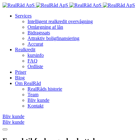
Services
Intelligent realkredit overvågning
Omlægning af lån
Bidragssats
Attraktiv boligfinansiering
Accurat
Realkredit
kursinfo
FAQ
Ordliste
Priser
Blog
Om RealRåd
RealRåds historie
Team
Bliv kunde
Kontakt
Bliv kunde
Bliv kunde