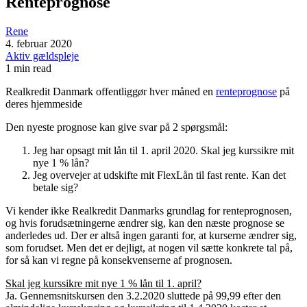
Renteprognose
Rene
4. februar 2020
Aktiv gældspleje
1 min read
Realkredit Danmark offentliggør hver måned en
renteprognose
på
deres hjemmeside
Den nyeste prognose kan give svar på 2 spørgsmål:
Jeg har opsagt mit lån til 1. april 2020. Skal jeg kurssikre mit
nye 1 % lån?
Jeg overvejer at udskifte mit FlexLån til fast rente. Kan det
betale sig?
Vi kender ikke Realkredit Danmarks grundlag for renteprognosen,
og hvis forudsætningerne ændrer sig, kan den næste prognose se
anderledes ud. Der er altså ingen garanti for, at kurserne ændrer sig,
som forudset. Men det er dejligt, at nogen vil sætte konkrete tal på,
for så kan vi regne på konsekvenserne af prognosen.
Skal jeg kurssikre mit nye 1 % lån til 1. april?
Ja. Gennemsnitskursen den 3.2.2020 sluttede på 99,99 efter den