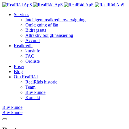
Services
Intelligent realkredit overvågning
Omlægning af lån
Bidragssats
Attraktiv boligfinansiering
Accurat
Realkredit
kursinfo
FAQ
Ordliste
Priser
Blog
Om RealRåd
RealRåds historie
Team
Bliv kunde
Kontakt
Bliv kunde
Bliv kunde