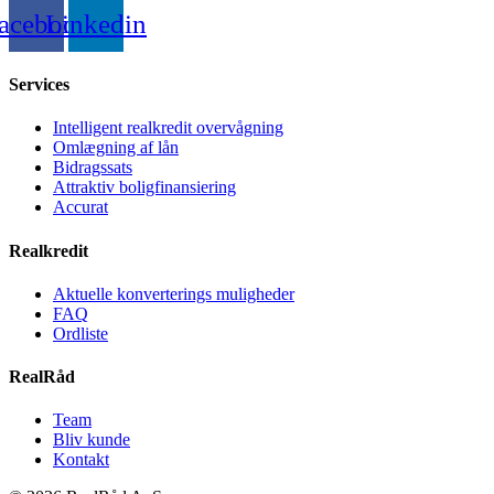
acebook
Linkedin
Services
Intelligent realkredit overvågning
Omlægning af lån
Bidragssats
Attraktiv boligfinansiering
Accurat
Realkredit
Aktuelle konverterings muligheder
FAQ
Ordliste
RealRåd
Team
Bliv kunde
Kontakt