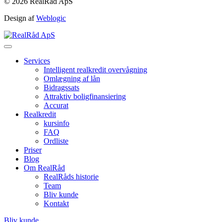
© 2026 RealRåd ApS
Design af
Weblogic
Services
Intelligent realkredit overvågning
Omlægning af lån
Bidragssats
Attraktiv boligfinansiering
Accurat
Realkredit
kursinfo
FAQ
Ordliste
Priser
Blog
Om RealRåd
RealRåds historie
Team
Bliv kunde
Kontakt
Bliv kunde