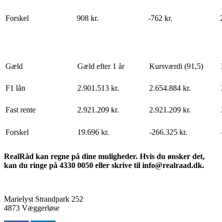
Forskel
908 kr.
-762 kr.
Gæld
Gæld efter 1 år
Kursværdi (91,5)
F1 lån
2.901.513 kr.
2.654.884 kr.
Fast rente
2.921.209 kr.
2.921.209 kr.
Forskel
19.696 kr.
-266.325 kr.
RealRåd kan regne på dine muligheder. Hvis du ønsker det,
kan du ringe på 4330 0050 eller skrive til info@realraad.dk.
Marielyst Strandpark 252
4873 Væggerløse