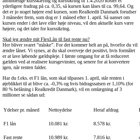
almindelige kursskæring og kurssikring til 1.4.2020 koster et
yderligere fradrag på ca. 0,35, så kursen kan låses til ca. 99,64. Og
det er jo noget højere end kursen, som Realkredit Danmark forudser
3 måneder frem, som dog er 1 måned efter 1. april. Så uanset om
kursen ender i det lave eller høje niveau, vil den aktuelle kurs være
højere, og det taler for kurssikring.
Skal jeg ændre mit FlexLån til fast rente nu?
Her bliver svaret ”måske”. For det kommer helt an på, hvorfor du vil
ændre lånet. Vi synes, at du skal overveje det positivt, hvis formålet
er at lave løbende gældspleje. I første omgang for at få reduceret
gælden ved at realisere kursgevinster, og senere for at konvertere
igen, når renten falder.
Har du f.eks. et F1 lån, som skal tilpasses 1. april, står renten i
øjeblikket til at blive ca. -0,3% og hvis bidragssatsen er 1,10% (for
80 % belåning i Realkredit Danmark), vil en omlægning af 3
millioner se sådan ud:
Ydelser pr. måned
Nettoydelse
Heraf afdrag
F1 lån
10.081 kr.
8.578 kr.
Fast rente
10.989 kr.
7.816 kr.