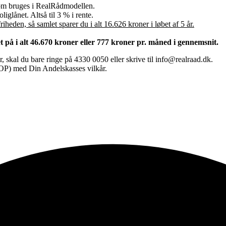
som bruges i RealRådmodellen.
iglånet. Altså til 3 % i rente.
heden, så samlet sparer du i alt 16.626 kroner i løbet af 5 år.
 på i alt 46.670 kroner eller 777 kroner pr. måned i gennemsnit.
 skal du bare ringe på 4330 0050 eller skrive til info@realraad.dk.
ÅOP) med Din Andelskasses vilkår.