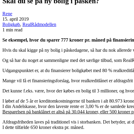
Skal du se på ny bolig i påsken?
Rene
15. april 2019
Boligkøb
,
RealRådmodellen
1 min read
Se eksempel, hvor du sparer 777 kroner pr. måned på finansieri
Hvis du skal kigge på ny bolig i påskedagene, så har du nok allerede 
Og så har du noget at sammenligne med det særlige tilbud, som Rea
Udgangspunktet er, at du finansierer boligkøbet med 80 % realkreditl
Mange vil få et finansieringsforslag, hvor realkreditlånet er afdragsfrit
Det kunne f.eks. være, hvor der købes en bolig til 3 millioner, og hvor 
I løbet af de 5 år er kreditomkostningerne til banken i alt 80.973 krone
I din Andelskasse, hvor den laveste rente er 3,00 % er de samlede kre
Besparelsen på banklånet er altså på 30.044 kroner, eller 500 kroner 
Afdragsfriheden laves på traditionel vis i storbanken. Det betyder, at 
I dette tilfælde 650 kroner ekstra pr. måned.