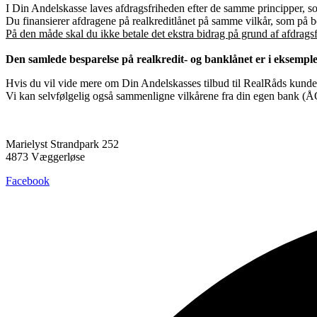
I Din Andelskasse laves afdragsfriheden efter de samme principper, 
Du finansierer afdragene på realkreditlånet på samme vilkår, som på bol
På den måde skal du ikke betale det ekstra bidrag på grund af afdragsfri
Den samlede besparelse på realkredit- og banklånet er i eksemplet
Hvis du vil vide mere om Din Andelskasses tilbud til RealRåds kunder,
Vi kan selvfølgelig også sammenligne vilkårene fra din egen bank (
Marielyst Strandpark 252
4873 Væggerløse
Facebook