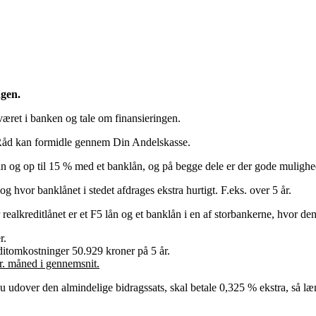
ngen.
været i banken og tale om finansieringen.
lRåd kan formidle gennem Din Andelskasse.
ån og op til 15 % med et banklån, og på begge dele er der gode mulighed
 og hvor banklånet i stedet afdrages ekstra hurtigt. F.eks. over 5 år.
realkreditlånet er et F5 lån og et banklån i en af storbankerne, hvor den
r.
ditomkostninger 50.929 kroner på 5 år.
pr. måned i gennemsnit.
du udover den almindelige bidragssats, skal betale 0,325 % ekstra, så læ