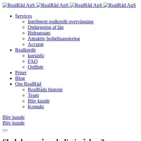
Services
Intelligent realkredit overvågning
Omlægning af lån
Bidragssats
Attraktiv boligfinansiering
Accurat
Realkredit
kursinfo
FAQ
Ordliste
Priser
Blog
Om RealRåd
RealRåds historie
Team
Bliv kunde
Kontakt
Bliv kunde
Bliv kunde