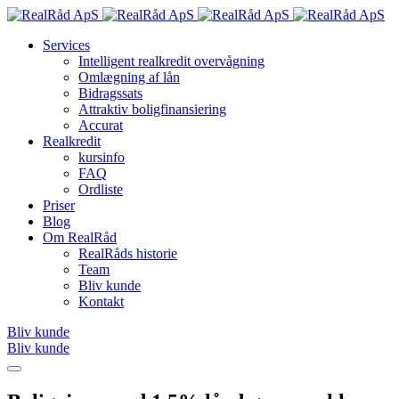
Services
Intelligent realkredit overvågning
Omlægning af lån
Bidragssats
Attraktiv boligfinansiering
Accurat
Realkredit
kursinfo
FAQ
Ordliste
Priser
Blog
Om RealRåd
RealRåds historie
Team
Bliv kunde
Kontakt
Bliv kunde
Bliv kunde