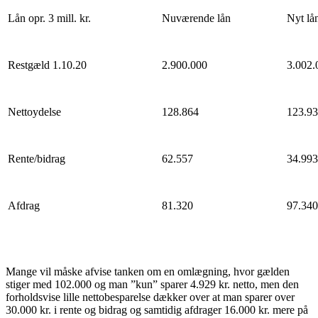
Lån opr. 3 mill. kr.
Nuværende lån
Nyt lå
Restgæld 1.10.20
2.900.000
3.002.
Nettoydelse
128.864
123.9
Rente/bidrag
62.557
34.993
Afdrag
81.320
97.340
Mange vil måske afvise tanken om en omlægning, hvor gælden
stiger med 102.000 og man ”kun” sparer 4.929 kr. netto, men den
forholdsvise lille nettobesparelse dækker over at man sparer over
30.000 kr. i rente og bidrag og samtidig afdrager 16.000 kr. mere på