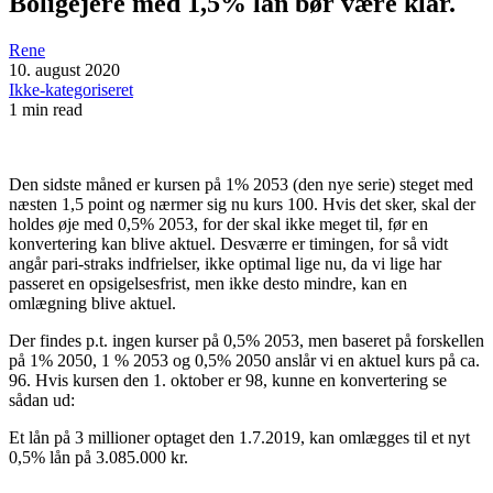
Boligejere med 1,5% lån bør være klar.
Rene
10. august 2020
Ikke-kategoriseret
1 min read
Den sidste måned er kursen på 1% 2053 (den nye serie) steget med
næsten 1,5 point og nærmer sig nu kurs 100. Hvis det sker, skal der
holdes øje med 0,5% 2053, for der skal ikke meget til, før en
konvertering kan blive aktuel. Desværre er timingen, for så vidt
angår pari-straks indfrielser, ikke optimal lige nu, da vi lige har
passeret en opsigelsesfrist, men ikke desto mindre, kan en
omlægning blive aktuel.
Der findes p.t. ingen kurser på 0,5% 2053, men baseret på forskellen
på 1% 2050, 1 % 2053 og 0,5% 2050 anslår vi en aktuel kurs på ca.
96. Hvis kursen den 1. oktober er 98, kunne en konvertering se
sådan ud:
Et lån på 3 millioner optaget den 1.7.2019, kan omlægges til et nyt
0,5% lån på 3.085.000 kr.