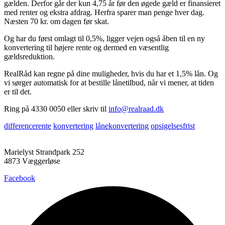
gælden. Derfor går der kun 4,75 år før den øgede gæld er finansieret
med renter og ekstra afdrag. Herfra sparer man penge hver dag.
Næsten 70 kr. om dagen før skat.
Og har du først omlagt til 0,5%, ligger vejen også åben til en ny
konvertering til højere rente og dermed en væsentlig
gældsreduktion.
RealRåd kan regne på dine muligheder, hvis du har et 1,5% lån. Og
vi sørger automatisk for at bestille lånetilbud, når vi mener, at tiden
er til det.
Ring på 4330 0050 eller skriv til
info@realraad.dk
differencerente
konvertering
lånekonvertering
opsigelsesfrist
Marielyst Strandpark 252
4873 Væggerløse
Facebook