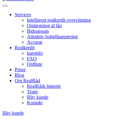
Services
Intelligent realkredit overvågning
Omlægning af lån
Bidragssats
Attraktiv boligfinansiering
Accurat
Realkredit
kursinfo
FAQ
Ordliste
Priser
Blog
Om RealRåd
RealRåds historie
Team
Bliv kunde
Kontakt
Bliv kunde