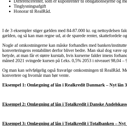
Differencerenter, som er kuponrenter til obligationsejerne og mel
Tinglysningsafgift
Honorar til RealRåd.
I de 3 eksempler stiger gælden med 84-87.000 kr. og nettoydelsen falder
gælden, og så kan man regne ud, at de sparede renter, skattefordele og 
Nogle af omkostningerne kan måske forhandles med banken/instituttet, me
konverteringens rentabilitet derfor bliver bedre. Man skal dog være op
betyde, at man får et større kurstab, hvis kurserne falder imens forhan
måned 2021 svingede kursen på f.eks. 0,5% 2053 i niveauet 98,04 – 96
Og man kan selvfølgelig også fravælge omkostningen til RealRåd. M
konvertere og hvornår man bør vente.
Eksempel 1: Omlægning af lån i Realkredit Danmark – Nyt lån 3
Eksempel 2: Omlægning af lån i Totalkredit i Danske Andelskass
Eksempel 3: Omlægning af lån i Totalkredit i Totalbanken – Nyt 