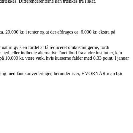
udtrækkes. Differencerenterne kan trækkes fra i skat.
 29.000 kr. i renter og at der afdrages ca. 6.000 kr. ekstra på
 naturligvis en fordel at få reduceret omkostningerne, fordi
d, eller indhente alternative lånetilbud fra andre institutter, kan
e på 10.000 kr. være væk, hvis kurserne falder med 0,33 point. I januar
rfaring med lånekonverteringer, herunder især, HVORNÅR man bør