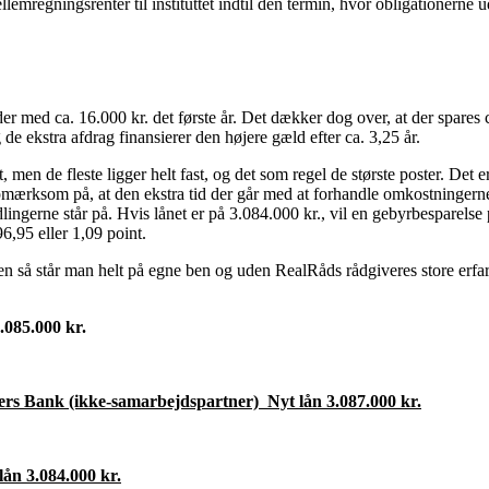
lemregningsrenter til instituttet indtil den termin, hvor obligationerne 
 med ca. 16.000 kr. det første år. Det dækker dog over, at der spares ca.
de ekstra afdrag finansierer den højere gæld efter ca. 3,25 år.
n de fleste ligger helt fast, og det som regel de største poster. Det er
mærksom på, at den ekstra tid der går med at forhandle omkostningerne ne
dlingerne står på. Hvis lånet er på 3.084.000 kr., vil en gebyrbesparels
,95 eller 1,09 point.
en så står man helt på egne ben og uden RealRåds rådgiveres store e
.085.000 kr.
ers Bank (ikke-samarbejdspartner) Nyt lån 3.087.000 kr.
lån 3.084.000 kr.