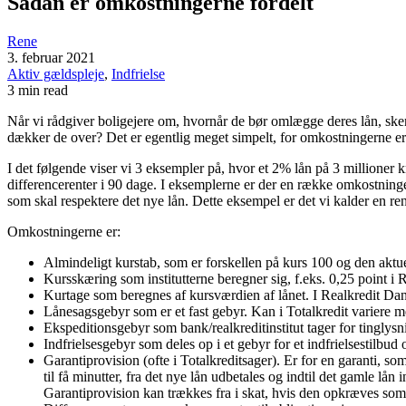
Sådan er omkostningerne fordelt
Rene
3. februar 2021
Aktiv gældspleje
,
Indfrielse
3 min read
Når vi rådgiver boligejere om, hvornår de bør omlægge deres lån, sk
dækker de over? Det er egentlig meget simpelt, for omkostningerne e
I det følgende viser vi 3 eksempler på, hvor et 2% lån på 3 millioner k
differencerenter i 90 dage. I eksemplerne er der en række omkostninger,
som skal respektere det nye lån. Dette eksempel er det vi kalder en r
Omkostningerne er:
Almindeligt kurstab, som er forskellen på kurs 100 og den aktu
Kursskæring som institutterne beregner sig, f.eks. 0,25 point 
Kurtage som beregnes af kursværdien af lånet. I Realkredit Da
Lånesagsgebyr som er et fast gebyr. Kan i Totalkredit variere 
Ekspeditionsgebyr som bank/realkreditinstitut tager for tinglys
Indfrielsesgebyr som deles op i et gebyr for et indfrielsestilbud 
Garantiprovision (ofte i Totalkreditsager). Er for en garanti, so
til få minutter, fra det nye lån udbetales og indtil det gamle lån i
Garantiprovision kan trækkes fra i skat, hvis den opkræves som