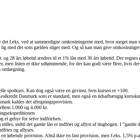
er det f.eks. ved at sammenligne omkostningerne med, hvor meget man s
r lig med det som gælden stiger med. Og så kan man give omkostningerne
r. og 28 års løbetid ændres til et 1% lån med 30 års løbetid. Der regnes 
 men listen er ikke udtømmende, for der kan godt være flere, hvis der f.
en omlægning.
elle spotkurs. Kan dog også være en gevinst, hvis kursen er +100.
i Realkredit Danmark som er standard, men også en tidsafhængig kursskæ
nmark kaldes det afregningsprovision.
mellem 1.000 og 4.000 kr.
ningsekspeditionen
og et gebyr for selve indfrielsen.
m stilles, indtil det gamle lån er indfriet og aflyst af tingbogen. I ”gam
ndfries og aflyses.
 en løbende provision. Altså ikke en fast provision, men f.eks. 1,5% p