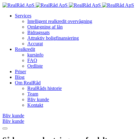
Services
Intelligent realkredit overvågning
Omlægning af lån
Bidragssats
Attraktiv boligfinansiering
Accurat
Realkredit
kursinfo
FAQ
Ordliste
Priser
Blog
Om RealRåd
RealRåds historie
Team
Bliv kunde
Kontakt
Bliv kunde
Bliv kunde