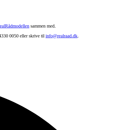
ealRådmodellen
sammen med.
330 0050 eller skrive til
info@realraad.dk
.