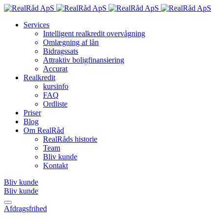
Services
Intelligent realkredit overvågning
Omlægning af lån
Bidragssats
Attraktiv boligfinansiering
Accurat
Realkredit
kursinfo
FAQ
Ordliste
Priser
Blog
Om RealRåd
RealRåds historie
Team
Bliv kunde
Kontakt
Bliv kunde
Bliv kunde
Afdragsfrihed