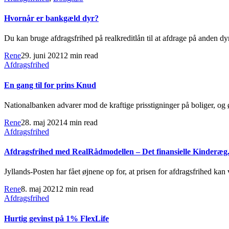
Hvornår er bankgæld dyr?
Du kan bruge afdragsfrihed på realkreditlån til at afdrage på anden dy
Rene
29. juni 2021
2 min read
Afdragsfrihed
En gang til for prins Knud
Nationalbanken advarer mod de kraftige prisstigninger på boliger, og 
Rene
28. maj 2021
4 min read
Afdragsfrihed
Afdragsfrihed med RealRådmodellen – Det finansielle Kinderæg
Jyllands-Posten har fået øjnene op for, at prisen for afdragsfrihed kan
Rene
8. maj 2021
2 min read
Afdragsfrihed
Hurtig gevinst på 1% FlexLife