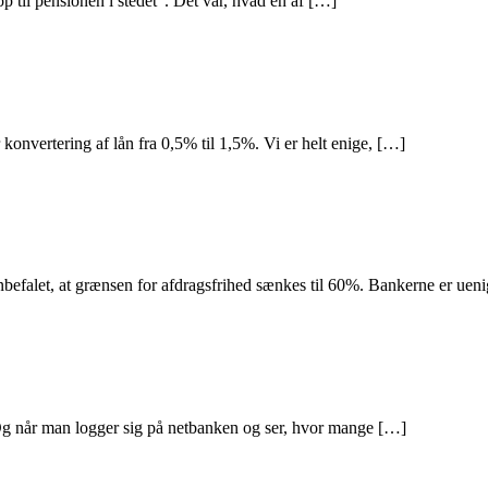
til pensionen i stedet”. Det var, hvad en af […]
onvertering af lån fra 0,5% til 1,5%. Vi er helt enige, […]
 anbefalet, at grænsen for afdragsfrihed sænkes til 60%. Bankerne er uen
Og når man logger sig på netbanken og ser, hvor mange […]