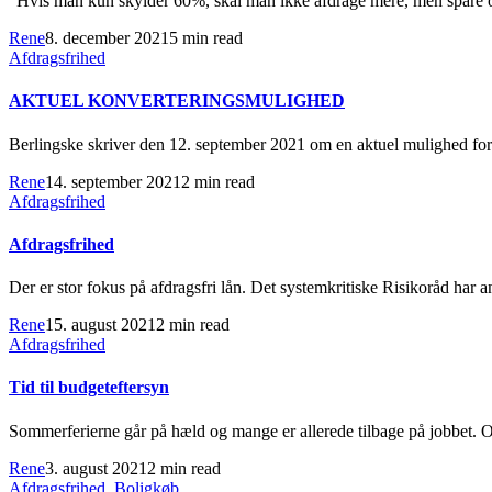
”Hvis man kun skylder 60%, skal man ikke afdrage mere, men spare op 
Rene
8. december 2021
5 min read
Afdragsfrihed
AKTUEL KONVERTERINGSMULIGHED
Berlingske skriver den 12. september 2021 om en aktuel mulighed for k
Rene
14. september 2021
2 min read
Afdragsfrihed
Afdragsfrihed
Der er stor fokus på afdragsfri lån. Det systemkritiske Risikoråd har
Rene
15. august 2021
2 min read
Afdragsfrihed
Tid til budgeteftersyn
Sommerferierne går på hæld og mange er allerede tilbage på jobbet. 
Rene
3. august 2021
2 min read
Afdragsfrihed
,
Boligkøb