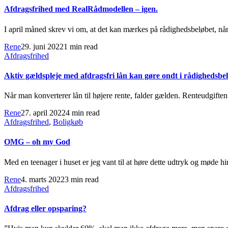
Afdragsfrihed med RealRådmodellen – igen.
I april måned skrev vi om, at det kan mærkes på rådighedsbeløbet, når 
Rene
29. juni 2022
1 min read
Afdragsfrihed
Aktiv gældspleje med afdragsfri lån kan gøre ondt i rådighedsbel
Når man konverterer lån til højere rente, falder gælden. Renteudgiften
Rene
27. april 2022
4 min read
Afdragsfrihed
,
Boligkøb
OMG – oh my God
Med en teenager i huset er jeg vant til at høre dette udtryk og møde 
Rene
4. marts 2022
3 min read
Afdragsfrihed
Afdrag eller opsparing?