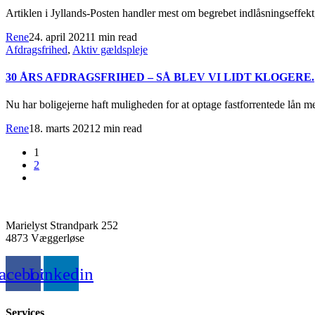
Artiklen i Jyllands-Posten handler mest om begrebet indlåsningseffekt,
Rene
24. april 2021
1 min read
Afdragsfrihed
,
Aktiv gældspleje
30 ÅRS AFDRAGSFRIHED – SÅ BLEV VI LIDT KLOGERE.
Nu har boligejerne haft muligheden for at optage fastforrentede lån med
Rene
18. marts 2021
2 min read
1
2
Marielyst Strandpark 252
4873 Væggerløse
acebook
Linkedin
Services