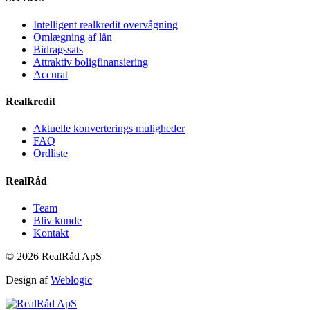
Intelligent realkredit overvågning
Omlægning af lån
Bidragssats
Attraktiv boligfinansiering
Accurat
Realkredit
Aktuelle konverterings muligheder
FAQ
Ordliste
RealRåd
Team
Bliv kunde
Kontakt
© 2026 RealRåd ApS
Design af
Weblogic